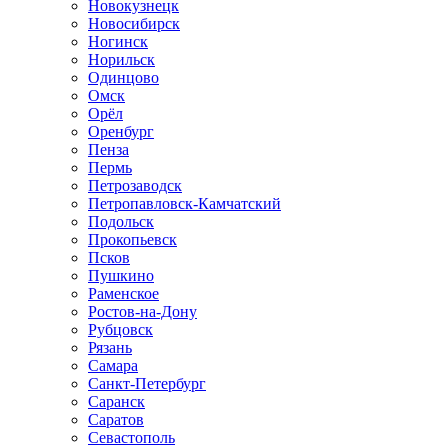
Новокузнецк
Новосибирск
Ногинск
Норильск
Одинцово
Омск
Орёл
Оренбург
Пенза
Пермь
Петрозаводск
Петропавловск-Камчатский
Подольск
Прокопьевск
Псков
Пушкино
Раменское
Ростов-на-Дону
Рубцовск
Рязань
Самара
Санкт-Петербург
Саранск
Саратов
Севастополь