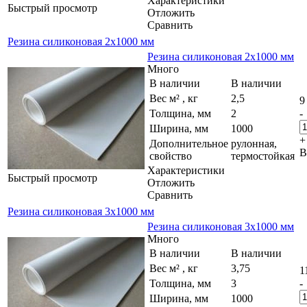
Характеристики
Быстрый просмотр
Отложить
Сравнить
Резина силиконовая 2х1000 мм
Резина силиконовая 2х1000 мм
Много
В наличии
В наличии
Вес м² , кг
2,5
9
Толщина, мм
2
-
Ширина, мм
1000
+
Дополнительное
рулонная,
В
свойство
термостойкая
Характеристики
Быстрый просмотр
Отложить
Сравнить
Резина силиконовая 3х1000 мм
Резина силиконовая 3х1000 мм
Много
В наличии
В наличии
Вес м² , кг
3,75
1
Толщина, мм
3
-
Ширина, мм
1000