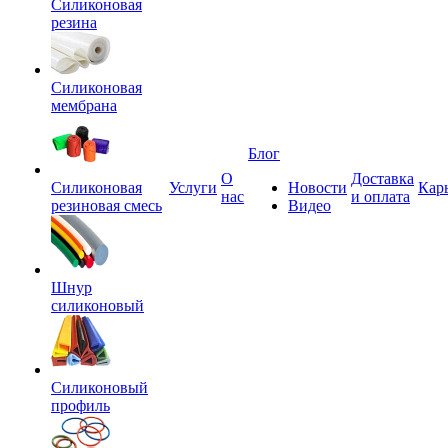
Силиконовая
резина
Силиконовая
мембрана
Блог
О
Доставка
Силиконовая
Услуги
Новости
Кар
нас
и оплата
резиновая смесь
Видео
Шнур
силиконовый
Силиконовый
профиль