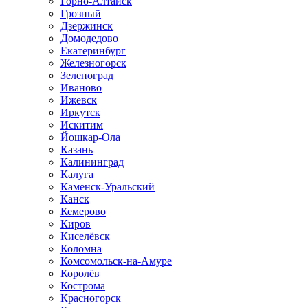
Горно-Алтайск
Грозный
Дзержинск
Домодедово
Екатеринбург
Железногорск
Зеленоград
Иваново
Ижевск
Иркутск
Искитим
Йошкар-Ола
Казань
Калининград
Калуга
Каменск-Уральский
Канск
Кемерово
Киров
Киселёвск
Коломна
Комсомольск-на-Амуре
Королёв
Кострома
Красногорск