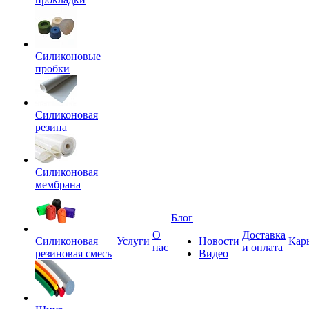
Силиконовые
пробки
Силиконовая
резина
Силиконовая
мембрана
Блог
О
Доставка
Силиконовая
Услуги
Новости
Кар
нас
и оплата
резиновая смесь
Видео