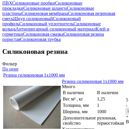
ПВХ
Силиконовые пробки
Силиконовые
прокладки
Силиконовые шланги
Силиконовые
пластины
Силиконовая мембрана
Силиконовая резиновая
смесь
Шнур силиконовый
Силиконовый
профиль
Силиконовый уплотнитель
Силиконовые
кольца
Антипригарный силиконовый материал
Клей и
герметики
Силиконовая смазка
Силиконовая резина
пористая
Силиконовая трубка
Силиконовая резина
Фильтр
По цене
Резина силиконовая 1х1000 мм
Резина силиконовая 1х1000 мм
Много
В наличии
В наличии
Вес м² , кг
1,25
5
Толщина, мм
1
-
Ширина, мм
1000
+
Дополнительное
рулонная,
В
свойство
термостойкая