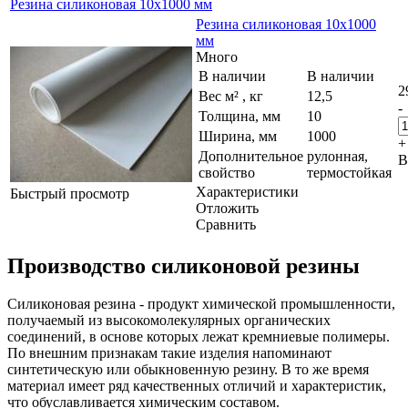
Резина силиконовая 10х1000 мм
Резина силиконовая 10х1000
мм
Много
В наличии
В наличии
2
Вес м² , кг
12,5
-
Толщина, мм
10
Ширина, мм
1000
+
Дополнительное
рулонная,
В
свойство
термостойкая
Характеристики
Быстрый просмотр
Отложить
Сравнить
Производство силиконовой резины
Силиконовая резина - продукт химической промышленности,
получаемый из высокомолекулярных органических
соединений, в основе которых лежат кремниевые полимеры.
По внешним признакам такие изделия напоминают
синтетическую или обыкновенную резину. В то же время
материал имеет ряд качественных отличий и характеристик,
что обуславливается химическим составом.