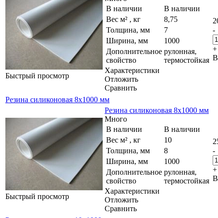
В наличии
В наличии
Вес м² , кг
8,75
2
Толщина, мм
7
-
Ширина, мм
1000
+
Дополнительное
рулонная,
В
свойство
термостойкая
Характеристики
Быстрый просмотр
Отложить
Сравнить
Резина силиконовая 8х1000 мм
Резина силиконовая 8х1000 мм
Много
В наличии
В наличии
Вес м² , кг
10
2
Толщина, мм
8
-
Ширина, мм
1000
+
Дополнительное
рулонная,
В
свойство
термостойкая
Характеристики
Быстрый просмотр
Отложить
Сравнить