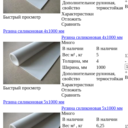
+
Дополнительное
рулонная,
В
свойство
термостойкая
Характеристики
Быстрый просмотр
Отложить
Сравнить
Резина силиконовая 4х1000 мм
Резина силиконовая 4х1000 мм
Много
В наличии
В наличии
Вес м² , кг
5
1
Толщина, мм
4
-
Ширина, мм
1000
+
Дополнительное
рулонная,
В
свойство
термостойкая
Характеристики
Быстрый просмотр
Отложить
Сравнить
Резина силиконовая 5х1000 мм
Резина силиконовая 5х1000 мм
Много
В наличии
В наличии
Вес м² , кг
6,25
1