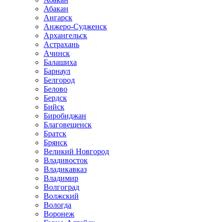
Абакан
Ангарск
Анжеро-Судженск
Архангельск
Астрахань
Ачинск
Балашиха
Барнаул
Белгород
Белово
Бердск
Бийск
Биробиджан
Благовещенск
Братск
Брянск
Великий Новгород
Владивосток
Владикавказ
Владимир
Волгоград
Волжский
Вологда
Воронеж