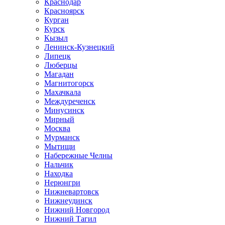
Краснодар
Красноярск
Курган
Курск
Кызыл
Ленинск-Кузнецкий
Липецк
Люберцы
Магадан
Магнитогорск
Махачкала
Междуреченск
Минусинск
Мирный
Москва
Мурманск
Мытищи
Набережные Челны
Нальчик
Находка
Нерюнгри
Нижневартовск
Нижнеудинск
Нижний Новгород
Нижний Тагил