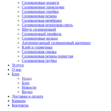
Силиконовые шланги
Силиконовые прокладки
Силиконовые пробки
Силиконовая резина
Силиконовая мембрана
Силиконовая резиновая смесь
Шнур силиконовый
Силиконовый профиль
Силиконовые кольца
Антипригарный силиконовый материал
Клей и герметики
Силиконовая смазка
Силиконовая резина пористая
Силиконовая трубка
Услуги
О нас
Блог
Назад
Блог
Новости
Видео
Доставка и оплата
Карьера
Контакты