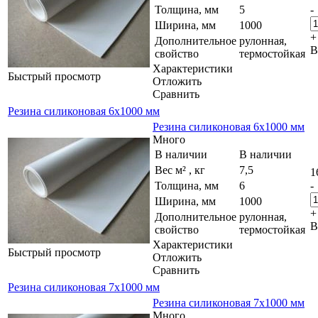
Толщина, мм
5
-
Ширина, мм
1000
+
Дополнительное
рулонная,
В
свойство
термостойкая
Характеристики
Быстрый просмотр
Отложить
Сравнить
Резина силиконовая 6х1000 мм
Резина силиконовая 6х1000 мм
Много
В наличии
В наличии
Вес м² , кг
7,5
1
Толщина, мм
6
-
Ширина, мм
1000
+
Дополнительное
рулонная,
В
свойство
термостойкая
Характеристики
Быстрый просмотр
Отложить
Сравнить
Резина силиконовая 7х1000 мм
Резина силиконовая 7х1000 мм
Много