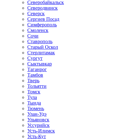
Северобайкальск
Северодвинск
Северск
Сергиев Посад
Симферополь
Смоленск
Сочи
Ставрополь
Старый Оскол
Стерлитамак
Сургут
Сыктывкар
Таганрог
Тамбов
Тверь
Тольятти
Томск
Тула
Тында
Тюмень
Улан-Удэ
Ульяновск
Уссурийск
Усть-Илимск
Усть-Кут