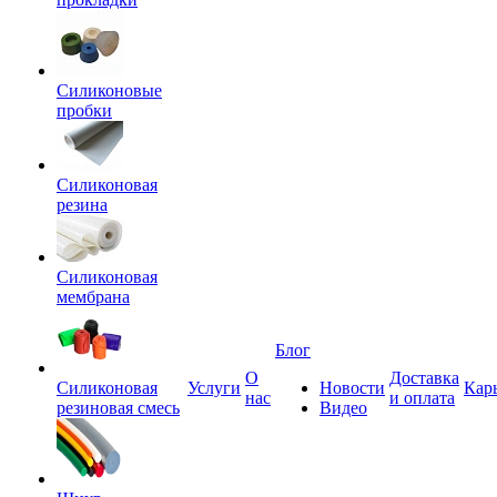
Силиконовые
пробки
Силиконовая
резина
Силиконовая
мембрана
Блог
О
Доставка
Силиконовая
Услуги
Новости
Кар
нас
и оплата
резиновая смесь
Видео