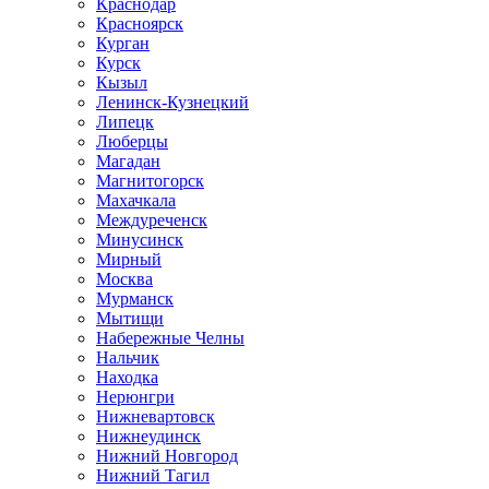
Краснодар
Красноярск
Курган
Курск
Кызыл
Ленинск-Кузнецкий
Липецк
Люберцы
Магадан
Магнитогорск
Махачкала
Междуреченск
Минусинск
Мирный
Москва
Мурманск
Мытищи
Набережные Челны
Нальчик
Находка
Нерюнгри
Нижневартовск
Нижнеудинск
Нижний Новгород
Нижний Тагил