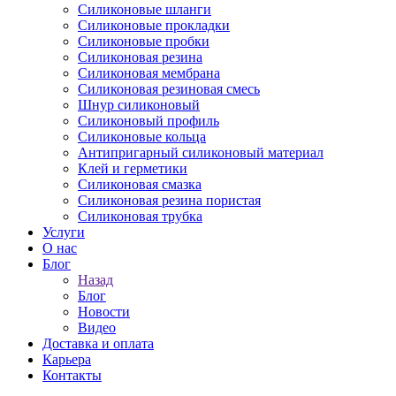
Силиконовые шланги
Силиконовые прокладки
Силиконовые пробки
Силиконовая резина
Силиконовая мембрана
Силиконовая резиновая смесь
Шнур силиконовый
Силиконовый профиль
Силиконовые кольца
Антипригарный силиконовый материал
Клей и герметики
Силиконовая смазка
Силиконовая резина пористая
Силиконовая трубка
Услуги
О нас
Блог
Назад
Блог
Новости
Видео
Доставка и оплата
Карьера
Контакты