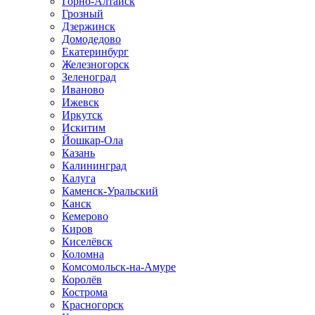
Горно-Алтайск
Грозный
Дзержинск
Домодедово
Екатеринбург
Железногорск
Зеленоград
Иваново
Ижевск
Иркутск
Искитим
Йошкар-Ола
Казань
Калининград
Калуга
Каменск-Уральский
Канск
Кемерово
Киров
Киселёвск
Коломна
Комсомольск-на-Амуре
Королёв
Кострома
Красногорск