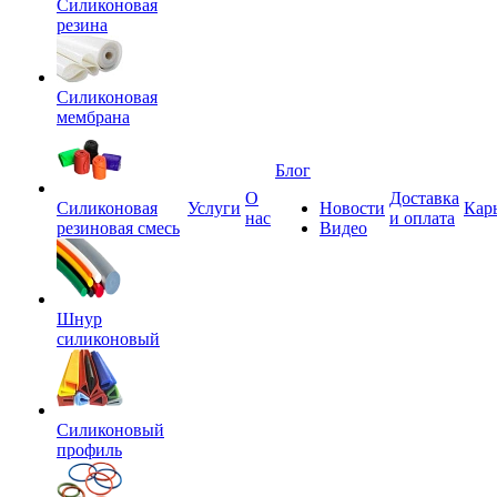
Силиконовая
резина
Силиконовая
мембрана
Блог
О
Доставка
Силиконовая
Услуги
Новости
Кар
нас
и оплата
резиновая смесь
Видео
Шнур
силиконовый
Силиконовый
профиль