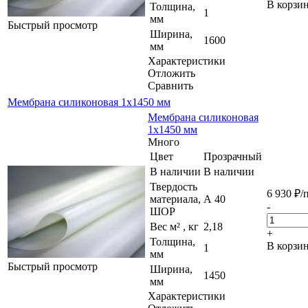
В корзи
Толщина,
1
мм
Быстрый просмотр
Ширина,
1600
мм
Характеристики
Отложить
Сравнить
Мембрана силиконовая 1х1450 мм
Мембрана силиконовая
1х1450 мм
Много
Цвет
Прозрачный
В наличии
В наличии
Твердость
6 930
₽
/
материала,
А 40
-
ШОР
Вес м² , кг
2,18
+
Толщина,
В корзи
1
мм
Быстрый просмотр
Ширина,
1450
мм
Характеристики