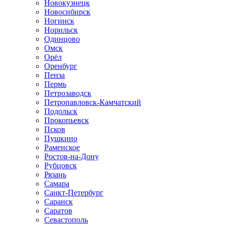
Новокузнецк
Новосибирск
Ногинск
Норильск
Одинцово
Омск
Орёл
Оренбург
Пенза
Пермь
Петрозаводск
Петропавловск-Камчатский
Подольск
Прокопьевск
Псков
Пушкино
Раменское
Ростов-на-Дону
Рубцовск
Рязань
Самара
Санкт-Петербург
Саранск
Саратов
Севастополь