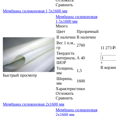
Отложить
Сравнить
Мембрана силиконовая 1,5х1600 мм
Мембрана силиконовая
1,5х1600 мм
Много
Цвет
Прозрачный
В наличии
В наличии
Вес 1 п.м.,
2760
гр
11 273
₽
-
Твердость
материала,
А 40
ШОР
+
В корзи
Толщина,
1,5
мм
Быстрый просмотр
Ширина,
1600
мм
Характеристики
Отложить
Сравнить
Мембрана силиконовая 2х1600 мм
Мембрана силиконовая
2х1600 мм