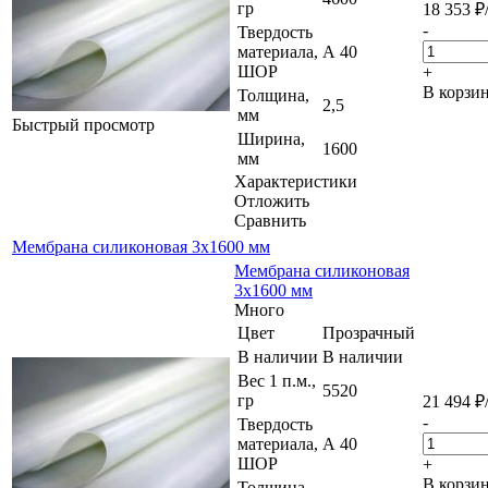
гр
18 353
₽
-
Твердость
материала,
А 40
ШОР
+
В корзи
Толщина,
2,5
мм
Быстрый просмотр
Ширина,
1600
мм
Характеристики
Отложить
Сравнить
Мембрана силиконовая 3х1600 мм
Мембрана силиконовая
3х1600 мм
Много
Цвет
Прозрачный
В наличии
В наличии
Вес 1 п.м.,
5520
гр
21 494
₽
-
Твердость
материала,
А 40
ШОР
+
В корзи
Толщина,