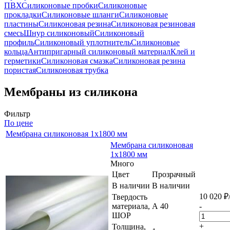
ПВХ
Силиконовые пробки
Силиконовые
прокладки
Силиконовые шланги
Силиконовые
пластины
Силиконовая резина
Силиконовая резиновая
смесь
Шнур силиконовый
Силиконовый
профиль
Силиконовый уплотнитель
Силиконовые
кольца
Антипригарный силиконовый материал
Клей и
герметики
Силиконовая смазка
Силиконовая резина
пористая
Силиконовая трубка
Мембраны из силикона
Фильтр
По цене
Мембрана силиконовая 1х1800 мм
Мембрана силиконовая
1х1800 мм
Много
Цвет
Прозрачный
В наличии
В наличии
10 020
₽
Твердость
материала,
А 40
-
ШОР
+
Толщина,