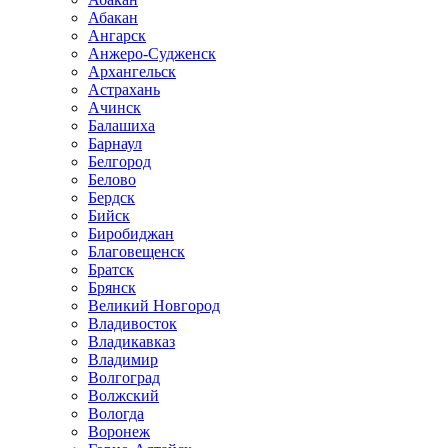
Абакан
Ангарск
Анжеро-Судженск
Архангельск
Астрахань
Ачинск
Балашиха
Барнаул
Белгород
Белово
Бердск
Бийск
Биробиджан
Благовещенск
Братск
Брянск
Великий Новгород
Владивосток
Владикавказ
Владимир
Волгоград
Волжский
Вологда
Воронеж