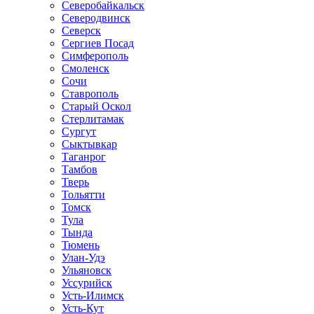
Северобайкальск
Северодвинск
Северск
Сергиев Посад
Симферополь
Смоленск
Сочи
Ставрополь
Старый Оскол
Стерлитамак
Сургут
Сыктывкар
Таганрог
Тамбов
Тверь
Тольятти
Томск
Тула
Тында
Тюмень
Улан-Удэ
Ульяновск
Уссурийск
Усть-Илимск
Усть-Кут