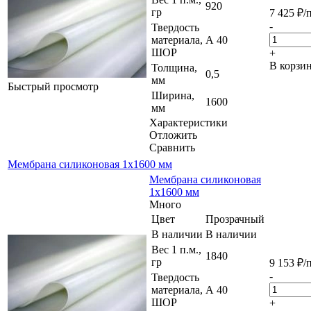
920
гр
7 425
₽
/
-
Твердость
материала,
А 40
ШОР
+
В корзи
Толщина,
0,5
мм
Быстрый просмотр
Ширина,
1600
мм
Характеристики
Отложить
Сравнить
Мембрана силиконовая 1х1600 мм
Мембрана силиконовая
1х1600 мм
Много
Цвет
Прозрачный
В наличии
В наличии
Вес 1 п.м.,
1840
гр
9 153
₽
/
-
Твердость
материала,
А 40
ШОР
+