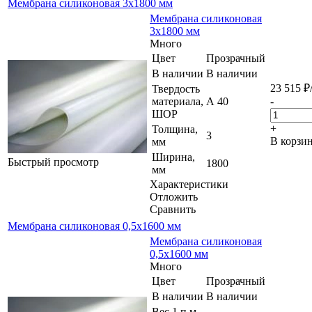
Мембрана силиконовая 3х1800 мм
Мембрана силиконовая
3х1800 мм
Много
Цвет
Прозрачный
В наличии
В наличии
23 515
₽
Твердость
материала,
А 40
-
ШОР
+
Толщина,
3
В корзи
мм
Ширина,
Быстрый просмотр
1800
мм
Характеристики
Отложить
Сравнить
Мембрана силиконовая 0,5х1600 мм
Мембрана силиконовая
0,5х1600 мм
Много
Цвет
Прозрачный
В наличии
В наличии
Вес 1 п.м.,