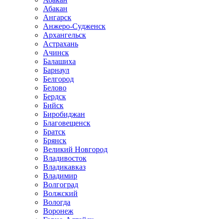
Абакан
Ангарск
Анжеро-Судженск
Архангельск
Астрахань
Ачинск
Балашиха
Барнаул
Белгород
Белово
Бердск
Бийск
Биробиджан
Благовещенск
Братск
Брянск
Великий Новгород
Владивосток
Владикавказ
Владимир
Волгоград
Волжский
Вологда
Воронеж