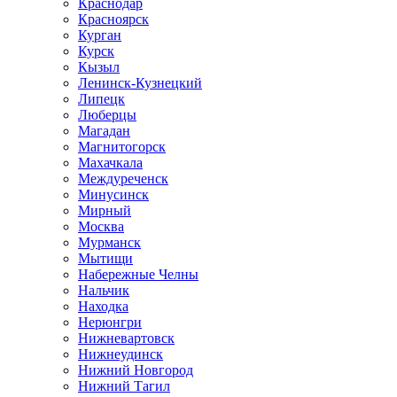
Краснодар
Красноярск
Курган
Курск
Кызыл
Ленинск-Кузнецкий
Липецк
Люберцы
Магадан
Магнитогорск
Махачкала
Междуреченск
Минусинск
Мирный
Москва
Мурманск
Мытищи
Набережные Челны
Нальчик
Находка
Нерюнгри
Нижневартовск
Нижнеудинск
Нижний Новгород
Нижний Тагил