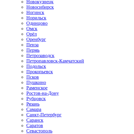
Новокузнецк
Новосибирск
Ногинск
Норильск
Одинцово
Омск
Орёл
Оренбург
Пенза
Пермь
Петрозаводск
Петропавловск-Камчатский
Подольск
Прокопьевск
Псков
Пушкино
Раменское
Ростов-на-Дону
Рубцовск
Рязань
Самара
Санкт-Петербург
Саранск
Саратов
Севастополь