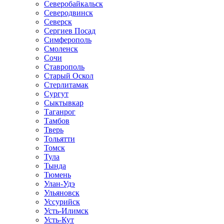
Северобайкальск
Северодвинск
Северск
Сергиев Посад
Симферополь
Смоленск
Сочи
Ставрополь
Старый Оскол
Стерлитамак
Сургут
Сыктывкар
Таганрог
Тамбов
Тверь
Тольятти
Томск
Тула
Тында
Тюмень
Улан-Удэ
Ульяновск
Уссурийск
Усть-Илимск
Усть-Кут