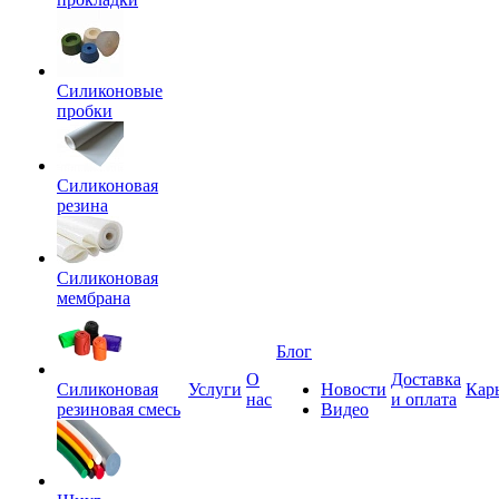
Силиконовые
пробки
Силиконовая
резина
Силиконовая
мембрана
Блог
О
Доставка
Силиконовая
Услуги
Новости
Кар
нас
и оплата
резиновая смесь
Видео