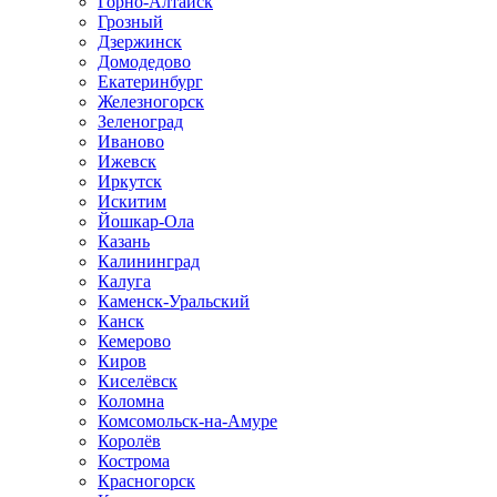
Горно-Алтайск
Грозный
Дзержинск
Домодедово
Екатеринбург
Железногорск
Зеленоград
Иваново
Ижевск
Иркутск
Искитим
Йошкар-Ола
Казань
Калининград
Калуга
Каменск-Уральский
Канск
Кемерово
Киров
Киселёвск
Коломна
Комсомольск-на-Амуре
Королёв
Кострома
Красногорск