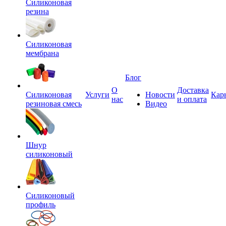
Силиконовая
резина
Силиконовая
мембрана
Блог
О
Доставка
Силиконовая
Услуги
Новости
Кар
нас
и оплата
резиновая смесь
Видео
Шнур
силиконовый
Силиконовый
профиль