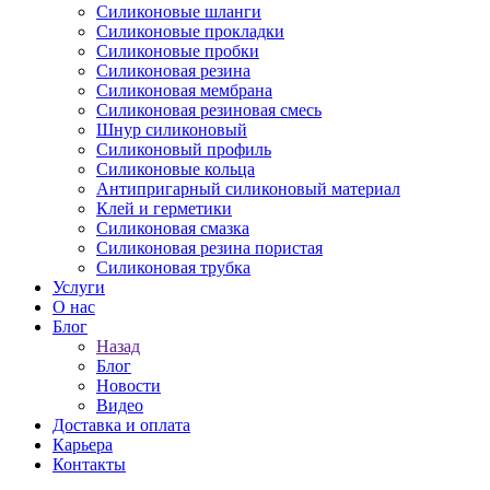
Силиконовые шланги
Силиконовые прокладки
Силиконовые пробки
Силиконовая резина
Силиконовая мембрана
Силиконовая резиновая смесь
Шнур силиконовый
Силиконовый профиль
Силиконовые кольца
Антипригарный силиконовый материал
Клей и герметики
Силиконовая смазка
Силиконовая резина пористая
Силиконовая трубка
Услуги
О нас
Блог
Назад
Блог
Новости
Видео
Доставка и оплата
Карьера
Контакты